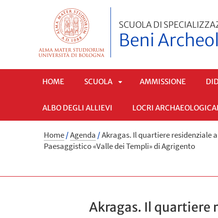
SCUOLA DI SPECIALIZZA
Beni Archeol
HOME
SCUOLA
AMMISSIONE
DI
ALBO DEGLI ALLIEVI
LOCRI ARCHAEOLOGICA
APRI
Home
/
Agenda
/
Akragas. Il quartiere residenziale 
SOTTOMENÙ
Paesaggistico «Valle dei Templi» di Agrigento
Akragas. Il quartiere r