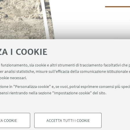
ZA I COOKIE
uo funzionamento, sia cookie e altri strumenti di tracciamento facoltativi che 
er analisi statistiche, misure sull'efficacia della comunicazione istituzionale
ookie necessari.
ione in "Personalizza cookie" e, se vuoi, potrai esprimere consensi più specif
onsensi rientrando nella sezione "Impostazione cookie" del sito.
A COOKIE
ACCETTA TUTTI I COOKIE
di Bologna - Via Zamboni, 33 - 40126 Bologna - PI: 01131710376 - CF: 8
COOKIE TECNICI - NECESSAR