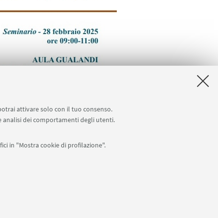
potrai attivare solo con il tuo consenso.
 e analisi dei comportamenti degli utenti.
ici in "Mostra cookie di profilazione".
Seguici su:
0007010376 -
Privacy
-
Note legali
-
Impostazioni Cookie
I