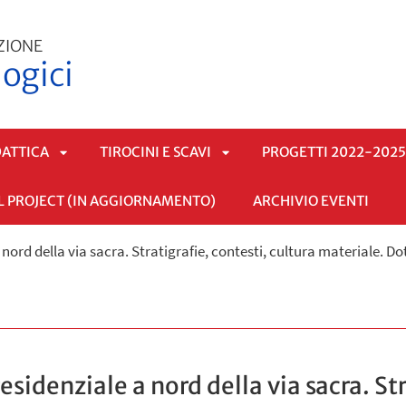
ZIONE
ogici
DATTICA
TIROCINI E SCAVI
PROGETTI 2022-202
L PROJECT (IN AGGIORNAMENTO)
ARCHIVIO EVENTI
APRI
APRI
a nord della via sacra. Stratigrafie, contesti, cultura materiale. 
SOTTOMENÙ
SOTTOMENÙ
esidenziale a nord della via sacra. St