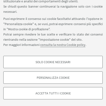
istituzionale e analisi dei comportamenti degli utenti.
Se chiudi questo banner continuerai la navigazione solo con i cookie
necessari.
Puoi esprimere il consenso sui cookie facoltativi attivando l'opzione in
"Personalizza cookie" e, se vuoi, potrai esprimere consensi più specifici
in "Mostra cookie di profilazione".
Potrai sempre rivedere le tue scelte e verificare lo stato dei consensi
rientrando nella sezione "Impostazione cookie" del sito.
Per maggiori informazioni
consulta la nostra Cookie policy
.
SOLO COOKIE NECESSARI
Seguici su:
COOKIE DI PROFILAZIONE - FACOLTATIVI
Si tratta di cookie utilizzati per analizzare le caratteristiche della navigazione
PERSONALIZZA COOKIE
degli utenti, creare profili in base al loro comportamento sul sito, per analisi
di marketing.
©Copyright 2026 - ALMA MATER STUDIORUM - Università di
Mostra cookie di profilazione
Bologna - Via Zamboni, 33 - 40126 Bologna - PI: 01131710376 -
ACCETTA TUTTI I COOKIE
CF: 80007010376 -
Privacy
-
Note legali
-
Impostazioni Cookie
Google/Youtube Video