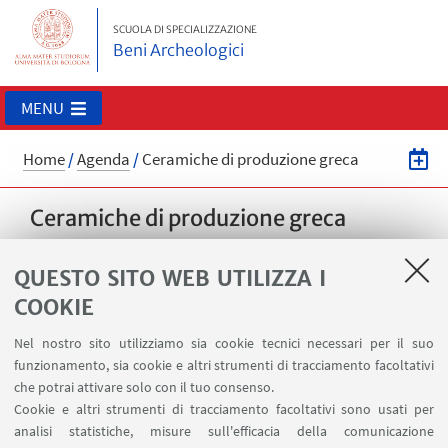
SCUOLA DI SPECIALIZZAZIONE
Beni Archeologici
MENU
Home
/
Agenda
/
Ceramiche di produzione greca
Ceramiche di produzione greca
Mario Iozzo (Museo Archeologico Nazionale di
QUESTO SITO WEB UTILIZZA I
Firenze)
COOKIE
24
MARZO
2020
dalle 15:00 alle 19:00
DATA:
Nel nostro sito utilizziamo sia cookie tecnici necessari per il suo
funzionamento, sia cookie e altri strumenti di tracciamento facoltativi
Museo Archeologico Nazionale di Firenze
LUOGO:
che potrai attivare solo con il tuo consenso.
seminari e convegni
TIPO:
Cookie e altri strumenti di tracciamento facoltativi sono usati per
analisi statistiche, misure sull'efficacia della comunicazione