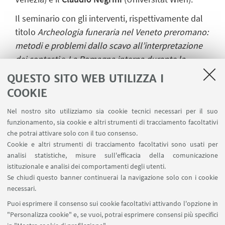
Il seminario con gli interventi, rispettivamente dal
titolo
Archeologia funeraria nel Veneto preromano:
metodi e problemi dallo scavo all’interpretazione
dei contesti
e
La Romagna interna durante la
seconda età del ferro. Storia e archeologia dei
QUESTO SITO WEB UTILIZZA I
cosiddetti Umbri romagnoli
, si svolgeranno
COOKIE
durante la lezione pomeridiana della prof.ssa
Nel nostro sito utilizziamo sia cookie tecnici necessari per il suo
Pizzirani a partire dalle ore 14:00.
funzionamento, sia cookie e altri strumenti di tracciamento facoltativi
La partecipazione è aperta a tutti gli allievi
che potrai attivare solo con il tuo consenso.
Cookie e altri strumenti di tracciamento facoltativi sono usati per
interessati, anche esterni al corso.
analisi statistiche, misure sull'efficacia della comunicazione
istituzionale e analisi dei comportamenti degli utenti.
Se chiudi questo banner continuerai la navigazione solo con i cookie
IN EVIDENZA
necessari.
Puoi esprimere il consenso sui cookie facoltativi attivando l'opzione in
LOCANDINA DELL'EVENTO
[ .pdf 1117Kb ]
"Personalizza cookie" e, se vuoi, potrai esprimere consensi più specifici