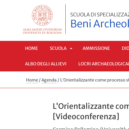
SCUOLA DI SPECIALIZZA
Beni Archeol
HOME
SCUOLA
AMMISSIONE
DI
ALBO DEGLI ALLIEVI
LOCRI ARCHAEOLOGICA
APRI
Home
/
Agenda
/
L’Orientalizzante come processo s
SOTTOMENÙ
L’Orientalizzante com
[Videoconferenza]