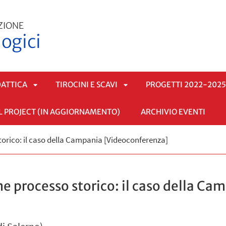
ZIONE
ogici
DATTICA
TIROCINI E SCAVI
PROGETTI 2022-202
L PROJECT (IN AGGIORNAMENTO)
ARCHIVIO EVENTI
APRI
APRI
torico: il caso della Campania [Videoconferenza]
SOTTOMENÙ
SOTTOMENÙ
e processo storico: il caso della Ca