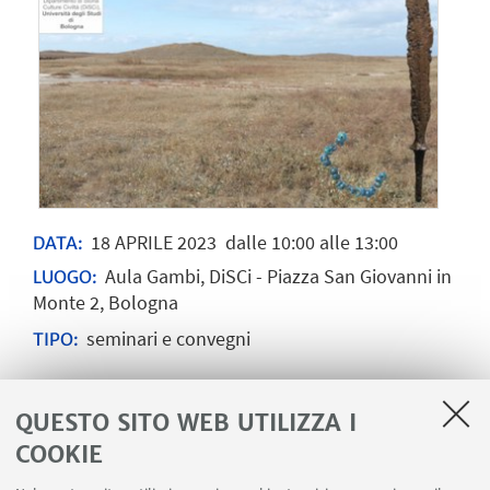
18
APRILE
2023
dalle 10:00 alle 13:00
DATA:
Aula Gambi, DiSCi - Piazza San Giovanni in
LUOGO:
Monte 2, Bologna
seminari e convegni
TIPO:
QUESTO SITO WEB UTILIZZA I
Seminario a cura di
Anzhelika
Kolesnychenko
(Institute of Archaeology of
COOKIE
National Academy of Science of Ukraine, Ukraine,