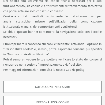
Nel nostro sito utilizziamo sia cookie tecnici necessari per il suo
Kyiv - Visiting Research Fellow, Università di
funzionamento, sia cookie e altri strumenti di tracciamento facoltativi
Bologna ) nell'ambito delle attività della Scuola di
che potrai attivare solo con il tuo consenso.
Cookie e altri strumenti di tracciamento facoltativi sono usati per
Specializzazione.
analisi statistiche, misure sull'efficacia della comunicazione
istituzionale e analisi dei comportamenti degli utenti.
Se chiudi questo banner continuerai la navigazione solo con i cookie
IN EVIDENZA
necessari.
Puoi esprimere il consenso sui cookie facoltativi attivando l'opzione in
Locandina
[ .pdf 4915Kb ]
"Personalizza cookie" e, se vuoi, potrai esprimere consensi più specifici
in "Mostra cookie di profilazione".
Potrai sempre rivedere le tue scelte e verificare lo stato dei consensi
rientrando nella sezione "Impostazione cookie" del sito.
Per maggiori informazioni
consulta la nostra Cookie policy
.
SOLO COOKIE NECESSARI
Seguici su:
COOKIE DI PROFILAZIONE - FACOLTATIVI
Si tratta di cookie utilizzati per analizzare le caratteristiche della navigazione
PERSONALIZZA COOKIE
degli utenti, creare profili in base al loro comportamento sul sito, per analisi