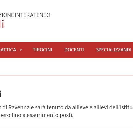
AZIONE INTERATENEO
i
DATTICA
TIROCINI
DOCENTI
SPECIALIZZANDI
APRI
SOTTOMENÙ
i
di Ravenna e sarà tenuto da allieve e allievi dell'Istit
ibero fino a esaurimento posti.