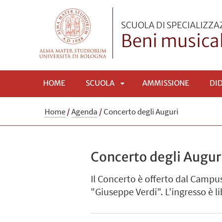
SCUOLA DI SPECIALIZZ
Beni musical
HOME
SCUOLA
AMMISSIONE
DI
APRI
Home
/
Agenda
/
Concerto degli Auguri
SOTTOMENÙ
Concerto degli Augur
Il Concerto è offerto dal Campus 
"Giuseppe Verdi". L'ingresso è l