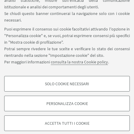
analisi statistiche, misure sull'efficacia della comunicazione
GUIDOBALDI (Università di Bologna), CECILIA LUZZI
istituzionale e analisi dei comportamenti degli utenti.
Se chiudi questo banner continuerai la navigazione solo con i cookie
(Conservatorio Morlacchi, Perugia), DONATELLA
necessari.
RESTANI (Università di Bologna), ANTONIO
Puoi esprimere il consenso sui cookie facoltativi attivando l'opzione in
VASSALLI (Firenze)
"Personalizza cookie" e, se vuoi, potrai esprimere consensi più specifici
in "Mostra cookie di profilazione".
Potrai sempre rivedere le tue scelte e verificare lo stato dei consensi
rientrando nella sezione "Impostazione cookie" del sito.
IN EVIDENZA
Per maggiori informazioni
consulta la nostra Cookie policy
.
Informazioni e locandina
SOLO COOKIE NECESSARI
COOKIE DI PROFILAZIONE - FACOLTATIVI
Si tratta di cookie utilizzati per analizzare le caratteristiche della navigazione
PERSONALIZZA COOKIE
degli utenti, creare profili in base al loro comportamento sul sito, per analisi
di marketing.
©Copyright 2026 - ALMA MATER STUDIORUM - Università di
Mostra cookie di profilazione
Bologna - Via Zamboni, 33 - 40126 Bologna - PI: 01131710376 -
ACCETTA TUTTI I COOKIE
CF: 80007010376 -
Privacy
-
Note legali
-
Impostazioni Cookie
Google/Youtube Video