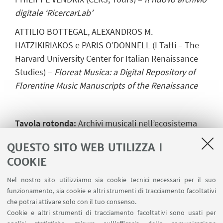
digitale ‘RicercarLab’
ATTILIO BOTTEGAL, ALEXANDROS M.
HATZIKIRIAKOS e PARIS O’DONNELL (I Tatti – The
Harvard University Center for Italian Renaissance
Studies) –
Floreat Musica: a Digital Repository of
Florentine Music Manuscripts of the Renaissance
Tavola rotonda:
Archivi musicali nell’ecosistema
digitale
QUESTO SITO WEB UTILIZZA I
chair
FRANCESCA TOMASI (Università di Bologna)
COOKIE
PAOLO BONORA, ATTILIO BOTTEGAL, ANGELO
Nel nostro sito utilizziamo sia cookie tecnici necessari per il suo
POMPILIO, PHILIPPE VENDRIX
funzionamento, sia cookie e altri strumenti di tracciamento facoltativi
che potrai attivare solo con il tuo consenso.
Con la partecipazione di: CONCETTA ASSENZA
Cookie e altri strumenti di tracciamento facoltativi sono usati per
(Conservatorio Rossini, Pesaro), NICOLETTA