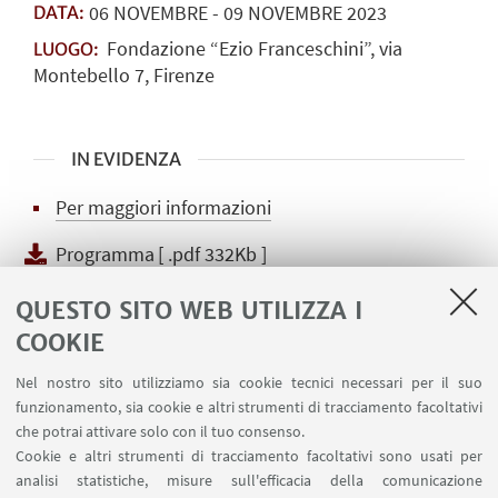
06
NOVEMBRE
-
09
NOVEMBRE
2023
DATA:
Fondazione “Ezio Franceschini”, via
LUOGO:
Montebello 7, Firenze
IN EVIDENZA
Per maggiori informazioni
Programma
[ .pdf 332Kb ]
QUESTO SITO WEB UTILIZZA I
COOKIE
Il Corso si articola secondo tre linee formative: le
tecniche bibliografiche, l’impiego delle risorse
Nel nostro sito utilizziamo sia cookie tecnici necessari per il suo
funzionamento, sia cookie e altri strumenti di tracciamento facoltativi
informatiche, l’approfondimento dei temi
che potrai attivare solo con il tuo consenso.
corrispondenti alle diverse sezioni di «Medioevo
Cookie e altri strumenti di tracciamento facoltativi sono usati per
musicale». Alle prime due linee formative
analisi statistiche, misure sull'efficacia della comunicazione