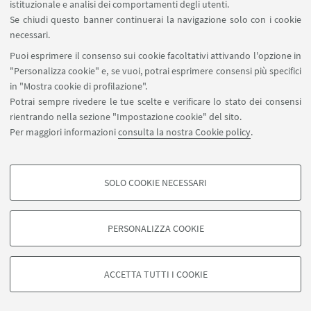
rispondono sia le lezioni e le esercitazioni, in cui si
istituzionale e analisi dei comportamenti degli utenti.
illustrano le caratteristiche della scheda
Se chiudi questo banner continuerai la navigazione solo con i cookie
necessari.
bibliografica in relazione alle sezioni di «Medioevo
Puoi esprimere il consenso sui cookie facoltativi attivando l'opzione in
musicale», sia l’immissione guidata dei dati, che
"Personalizza cookie" e, se vuoi, potrai esprimere consensi più specifici
permetterà di assimilare le nozioni metodologiche
in "Mostra cookie di profilazione".
e di conoscere e padroneggiare il programma
Potrai sempre rivedere le tue scelte e verificare lo stato dei consensi
informatico. Il progetto formativo prevede tredici
rientrando nella sezione "Impostazione cookie" del sito.
ore di attività didattica frontale e sette di tirocinio
Per maggiori informazioni
consulta la nostra Cookie policy
.
con esercitazione didattica.
SOLO COOKIE NECESSARI
COOKIE DI PROFILAZIONE - FACOLTATIVI
Si tratta di cookie utilizzati per analizzare le caratteristiche della navigazione
PERSONALIZZA COOKIE
degli utenti, creare profili in base al loro comportamento sul sito, per analisi
di marketing.
©Copyright 2026 - ALMA MATER STUDIORUM - Università di
Mostra cookie di profilazione
Bologna - Via Zamboni, 33 - 40126 Bologna - PI: 01131710376 -
ACCETTA TUTTI I COOKIE
CF: 80007010376 -
Privacy
-
Note legali
-
Impostazioni Cookie
Google/Youtube Video