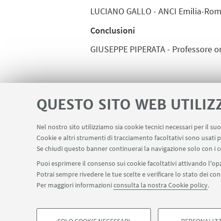
LUCIANO GALLO - ANCI Emilia-Ro
Conclusioni
GIUSEPPE PIPERATA - Professore ord
IN EVIDENZA
QUESTO SITO WEB UTILIZ
Programma-invito
[ .pdf 2
Nel nostro sito utilizziamo sia cookie tecnici necessari per il s
Cookie e altri strumenti di tracciamento facoltativi sono usati p
Se chiudi questo banner continuerai la navigazione solo con i c
Puoi esprimere il consenso sui cookie facoltativi attivando l'opz
Potrai sempre rivedere le tue scelte e verificare lo stato dei c
Via Belmeloro 10 
Per maggiori informazioni
consulta la nostra Cookie policy
.