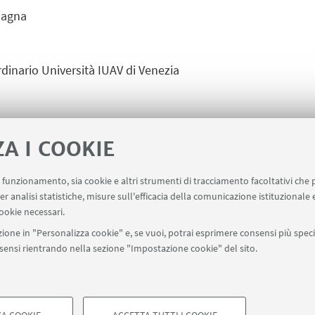
magna
inario Università IUAV di Venezia
ZA I COOKIE
09Kb ]
Iscrizioni
uo funzionamento, sia cookie e altri strumenti di tracciamento facoltativi che 
er analisi statistiche, misure sull'efficacia della comunicazione istituzionale
ookie necessari.
ione in "Personalizza cookie" e, se vuoi, potrai esprimere consensi più specif
onsensi rientrando nella sezione "Impostazione cookie" del sito.
- 40126 Bologna
+39 051 2094053
spisa.direzioneseg