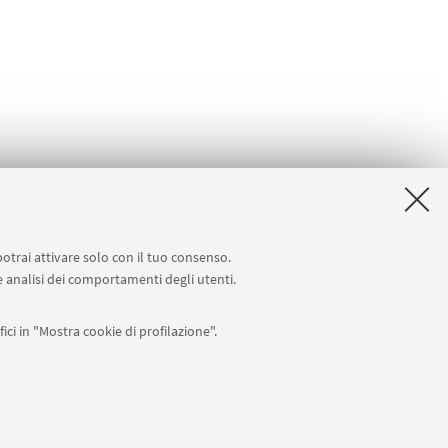
potrai attivare solo con il tuo consenso.
 e analisi dei comportamenti degli utenti.
ici in "Mostra cookie di profilazione".
reteria@unibo.it