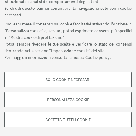
istituzionale e analisi dei comportamenti degli utenti.
Se chiudi questo banner continuerai la navigazione solo con i cookie
necessari.
Puoi esprimere il consenso sui cookie facoltativi attivando l'opzione in
"Personalizza cookie" e, se vuoi, potrai esprimere consensi più specifici
in "Mostra cookie di profilazione".
Potrai sempre rivedere le tue scelte e verificare lo stato dei consensi
rientrando nella sezione "Impostazione cookie" del sito.
Per maggiori informazioni
consulta la nostra Cookie policy
.
SOLO COOKIE NECESSARI
Contatti
COOKIE DI PROFILAZIONE - FACOLTATIVI
Si tratta di cookie utilizzati per analizzare le caratteristiche della navigazione
PERSONALIZZA COOKIE
degli utenti, creare profili in base al loro comportamento sul sito, per analisi
di marketing.
©Copyright 2026 - ALMA MATER STUDIORUM - Università di
Mostra cookie di profilazione
Bologna - Via Zamboni, 33 - 40126 Bologna - PI: 01131710376 -
ACCETTA TUTTI I COOKIE
CF: 80007010376 -
Privacy
-
Note legali
-
Impostazioni Cookie
Google/Youtube Video