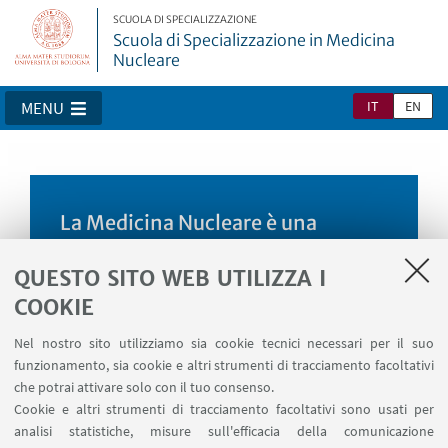
SCUOLA DI SPECIALIZZAZIONE
Scuola di Specializzazione in Medicina
Nucleare
IT
EN
MENU
La Medicina Nucleare è una
specialità clinica, tecnologica,
QUESTO SITO WEB UTILIZZA I
multidisciplinare e in forte
COOKIE
espansione. Bologna offre una
formazione completa, moderna e
Nel nostro sito utilizziamo sia cookie tecnici necessari per il suo
integrata. Naviga nel sito per
funzionamento, sia cookie e altri strumenti di tracciamento facoltativi
scoprire di più!
che potrai attivare solo con il tuo consenso.
Cookie e altri strumenti di tracciamento facoltativi sono usati per
analisi statistiche, misure sull'efficacia della comunicazione