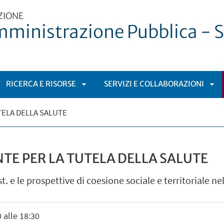
ZIONE
mministrazione Pubblica - S
RICERCA E RISORSE
SERVIZI E COLLABORAZIONI
I
APRI
APR
TELA DELLA SALUTE
TOMENÙ
SOTTOMENÙ
SO
TE PER LA TUTELA DELLA SALUTE
st. e le prospettive di coesione sociale e territoriale n
 alle 18:30