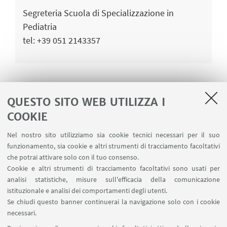
Segreteria Scuola di Specializzazione in
Pediatria
tel: +39 051 2143357
QUESTO SITO WEB UTILIZZA I
GABRIELLA BERNARDI
COOKIE
Responsabile amministrativo - gestionale
Nel nostro sito utilizziamo sia cookie tecnici necessari per il suo
dipartimento DIMEC
funzionamento, sia cookie e altri strumenti di tracciamento facoltativi
tel: +39 051 6364627
che potrai attivare solo con il tuo consenso.
Cookie e altri strumenti di tracciamento facoltativi sono usati per
fax: +39 051 305851
analisi statistiche, misure sull'efficacia della comunicazione
istituzionale e analisi dei comportamenti degli utenti.
Se chiudi questo banner continuerai la navigazione solo con i cookie
necessari.