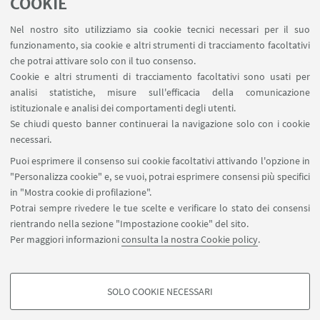
COOKIE
Dott. Pasquale Castaldo
Nel nostro sito utilizziamo sia cookie tecnici necessari per il suo
Dott. Elisa Manieri
funzionamento, sia cookie e altri strumenti di tracciamento facoltativi
che potrai attivare solo con il tuo consenso.
Dott. Carolina Arsani
Cookie e altri strumenti di tracciamento facoltativi sono usati per
analisi statistiche, misure sull'efficacia della comunicazione
Dott. Ruggi Alessandro
istituzionale e analisi dei comportamenti degli utenti.
Dott. Irene Bettini
Se chiudi questo banner continuerai la navigazione solo con i cookie
necessari.
Dott. Davide Leardini
Puoi esprimere il consenso sui cookie facoltativi attivando l'opzione in
Dott. Gennaro Pagano
"Personalizza cookie" e, se vuoi, potrai esprimere consensi più specifici
in "Mostra cookie di profilazione".
Dott. Giovanni Spinaci
Potrai sempre rivedere le tue scelte e verificare lo stato dei consensi
rientrando nella sezione "Impostazione cookie" del sito.
Dott. Giacomo Stera
Per maggiori informazioni
consulta la nostra Cookie policy
.
Dott.ssa Francesca Morigi
SOLO COOKIE NECESSARI
COOKIE DI PROFILAZIONE - FACOLTATIVI