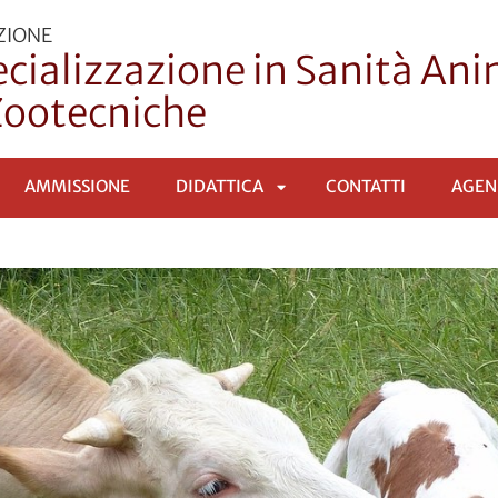
ZIONE
ecializzazione in Sanità An
Zootecniche
AMMISSIONE
DIDATTICA
CONTATTI
AGEN
APRI
SOTTOMENÙ