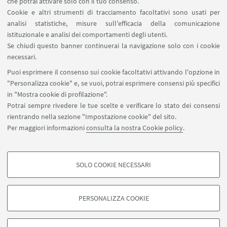
che potrai attivare solo con il tuo consenso.
information about the programme, registration,
Cookie e altri strumenti di tracciamento facoltativi sono usati per
travel and accommodation will be announced after
analisi statistiche, misure sull'efficacia della comunicazione
istituzionale e analisi dei comportamenti degli utenti.
that date.
Se chiudi questo banner continuerai la navigazione solo con i cookie
necessari.
Puoi esprimere il consenso sui cookie facoltativi attivando l'opzione in
"Personalizza cookie" e, se vuoi, potrai esprimere consensi più specifici
in "Mostra cookie di profilazione".
Potrai sempre rivedere le tue scelte e verificare lo stato dei consensi
rientrando nella sezione "Impostazione cookie" del sito.
IN EVIDENZA
Per maggiori informazioni
consulta la nostra Cookie policy
.
Per maggiori informazioni
SOLO COOKIE NECESSARI
COOKIE DI PROFILAZIONE - FACOLTATIVI
Si tratta di cookie utilizzati per analizzare le caratteristiche della navigazione
PERSONALIZZA COOKIE
degli utenti, creare profili in base al loro comportamento sul sito, per analisi
di marketing.
©Copyright 2026 - ALMA MATER STUDIORUM - Università di
Mostra cookie di profilazione
Bologna - Via Zamboni, 33 - 40126 Bologna - PI: 01131710376 -