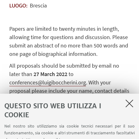
Brescia
LUOGO:
Papers are limited to twenty minutes in length,
allowing time for questions and discussion. Please
submit an abstract of no more than 500 words and
one page of biographical information.
All proposals should be submitted by email no
later than
27 March 2022
to
conferences@luigiboccherini.org
. With your
proposal please include your name, contact details
(postal address, e-mail and telephone number)
QUESTO SITO WEB UTILIZZA I
and (if applicable) your affiliation.
COOKIE
The committee will make its final decision on the
Nel nostro sito utilizziamo sia cookie tecnici necessari per il suo
abstracts by
April 2022
, and contributors will be
funzionamento, sia cookie e altri strumenti di tracciamento facoltativi
informed immediately thereafter. Further