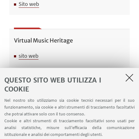
Sito web
Virtual Music Heritage
sito web
QUESTO SITO WEB UTILIZZA I
COOKIE
IMS Study Group “Transmission of
Knowledge as a Primary Aim in Music
Nel nostro sito utilizziamo sia cookie tecnici necessari per il suo
funzionamento, sia cookie e altri strumenti di tracciamento facoltativi
Education”
che potrai attivare solo con il tuo consenso.
Cookie e altri strumenti di tracciamento facoltativi sono usati per
The current mission statements of the IMS
analisi statistiche, misure sull'efficacia della comunicazione
Study Group “Transmission of Knowledge”
istituzionale e analisi dei comportamenti degli utenti.