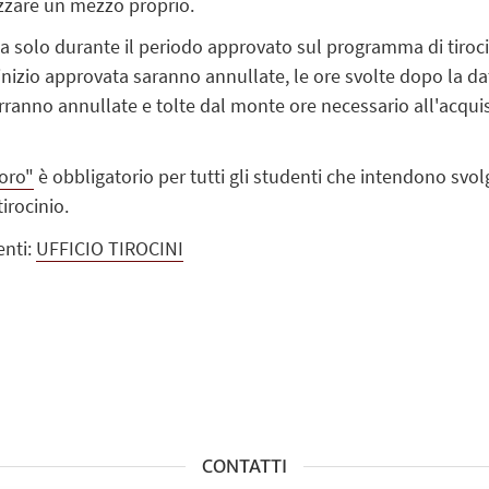
izzare un mezzo proprio.
ta solo durante il periodo approvato sul programma di tiroci
i inizio approvata saranno annullate, le ore svolte dopo la 
ranno annullate e tolte dal monte ore necessario all'acquis
voro
"
è obbligatorio per tutti gli studenti che intendono svol
tirocinio.
enti:
UFFICIO TIROCINI
CONTATTI