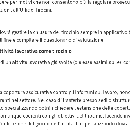
mpere per motivi che non consentono più la regolare prosecu
ni, all’Ufficio Tirocini.
ovrà gestire la chiusura del tirocinio sempre in applicativo ti
di fine e compilare il questionario di valutazione.
ttività lavorativa come tirocinio
di un’attività lavorativa già svolta (o a essa assimilabile) co
a copertura assicurativa contro gli infortuni sul lavoro, nonc
nti nel settore. Nel caso di trasferte presso sedi o strutt
 lo specializzando potrà richiedere l’estensione delle copert
comunque coerenti con gli obiettivi del tirocinio, facendo invi
 l’indicazione del giorno dell’uscita. Lo specializzando d