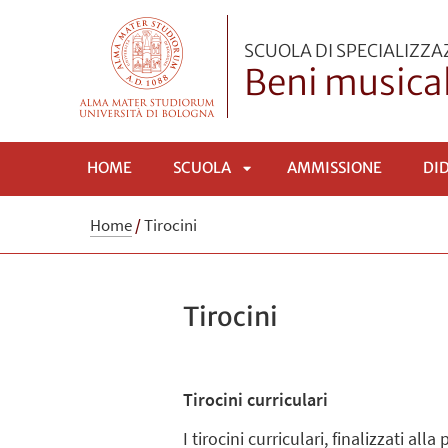
SCUOLA DI SPECIALIZZ
Beni musical
HOME
SCUOLA
AMMISSIONE
DI
APRI
Home
/
Tirocini
SOTTOMENÙ
Tirocini
Tirocini
curricular
i
I tirocini curriculari, finalizzati all