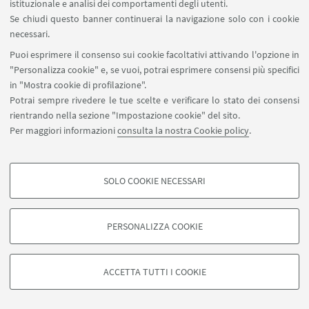
istituzionale e analisi dei comportamenti degli utenti.
Se chiudi questo banner continuerai la navigazione solo con i cookie
necessari.
Puoi esprimere il consenso sui cookie facoltativi attivando l'opzione in
"Personalizza cookie" e, se vuoi, potrai esprimere consensi più specifici
in "Mostra cookie di profilazione".
Potrai sempre rivedere le tue scelte e verificare lo stato dei consensi
rientrando nella sezione "Impostazione cookie" del sito.
Per maggiori informazioni
consulta la nostra Cookie policy
.
SOLO COOKIE NECESSARI
COOKIE DI PROFILAZIONE - FACOLTATIVI
Si tratta di cookie utilizzati per analizzare le caratteristiche della navigazione
PERSONALIZZA COOKIE
degli utenti, creare profili in base al loro comportamento sul sito, per analisi
di marketing.
©Copyright 2026 - ALMA MATER STUDIORUM - Università di
Mostra cookie di profilazione
Bologna - Via Zamboni, 33 - 40126 Bologna - PI: 01131710376 -
ACCETTA TUTTI I COOKIE
CF: 80007010376 -
Privacy
-
Note legali
-
Impostazioni Cookie
Google/Youtube Video