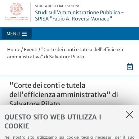
SCUOLA DI SPECIALIZZAZIONE
Studi sull'Amministrazione Pubblica -
SPISA "Fabio A. Roversi Monaco"
MENU
Home
/
Eventi
/
"Corte dei conti e tutela dell'efficienza
amministrativa" di Salvatore Pilato
"Corte dei conti e tutela
dell'efficienza amministrativa" di
Salvatore Pilato
QUESTO SITO WEB UTILIZZA I
COOKIE
25
GIUGNO
2019
dalle 10:30 alle 12:30
DATA:
Aula Magna - SP.I.S.A. - Via Belmeloro, 10 –
LUOGO:
Nel nostro sito utilizziamo sia cookie tecnici necessari per il suo