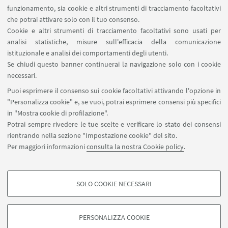
Bologna
funzionamento, sia cookie e altri strumenti di tracciamento facoltativi
che potrai attivare solo con il tuo consenso.
Dibattito
TIPO:
Cookie e altri strumenti di tracciamento facoltativi sono usati per
analisi statistiche, misure sull'efficacia della comunicazione
istituzionale e analisi dei comportamenti degli utenti.
IN EVIDENZA
Se chiudi questo banner continuerai la navigazione solo con i cookie
necessari.
Locandina
[ .pdf 364Kb ]
Puoi esprimere il consenso sui cookie facoltativi attivando l'opzione in
"Personalizza cookie" e, se vuoi, potrai esprimere consensi più specifici
in "Mostra cookie di profilazione".
Potrai sempre rivedere le tue scelte e verificare lo stato dei consensi
rientrando nella sezione "Impostazione cookie" del sito.
Per maggiori informazioni
consulta la nostra Cookie policy
.
Via Belmeloro 10 - 40126 Bologna
+39 051 2094053
spisa.direzionesegreteria@unibo.it
SOLO COOKIE NECESSARI
COOKIE DI PROFILAZIONE - FACOLTATIVI
Si tratta di cookie utilizzati per analizzare le caratteristiche della navigazione
PERSONALIZZA COOKIE
degli utenti, creare profili in base al loro comportamento sul sito, per analisi