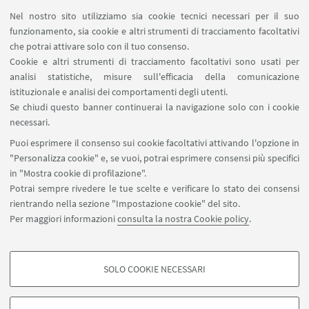
19
APRILE
2021
dalle 17:00 alle 19:00
DATA:
Nel nostro sito utilizziamo sia cookie tecnici necessari per il suo
Evento online
LUOGO:
funzionamento, sia cookie e altri strumenti di tracciamento facoltativi
che potrai attivare solo con il tuo consenso.
Seminario
TIPO:
Cookie e altri strumenti di tracciamento facoltativi sono usati per
analisi statistiche, misure sull'efficacia della comunicazione
istituzionale e analisi dei comportamenti degli utenti.
IN EVIDENZA
Se chiudi questo banner continuerai la navigazione solo con i cookie
necessari.
Locandina
[ .pdf 115Kb ]
Puoi esprimere il consenso sui cookie facoltativi attivando l'opzione in
"Personalizza cookie" e, se vuoi, potrai esprimere consensi più specifici
in "Mostra cookie di profilazione".
Potrai sempre rivedere le tue scelte e verificare lo stato dei consensi
rientrando nella sezione "Impostazione cookie" del sito.
Per maggiori informazioni
consulta la nostra Cookie policy
.
Via Belmeloro 10 - 40126 Bologna
+39 051 2094053
spisa.direzionesegreteria@unibo.it
SOLO COOKIE NECESSARI
COOKIE DI PROFILAZIONE - FACOLTATIVI
Si tratta di cookie utilizzati per analizzare le caratteristiche della navigazione