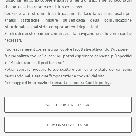
funzionamento, sia cookie e altri strumenti di tracciamento facoltativi
virtuale, collegandosi all'
Aula virtuale del Corso di
che potrai attivare solo con il tuo consenso.
Cookie e altri strumenti di tracciamento facoltativi sono usati per
Archeologia dei Popoli italici
.
analisi statistiche, misure sull'efficacia della comunicazione
istituzionale e analisi dei comportamenti degli utenti.
Se chiudi questo banner continuerai la navigazione solo con i cookie
DOCUMENTI
necessari.
Puoi esprimere il consenso sui cookie facoltativi attivando l'opzione in
Locandina
[ .pdf 546Kb ]
"Personalizza cookie" e, se vuoi, potrai esprimere consensi più specifici
in "Mostra cookie di profilazione".
Potrai sempre rivedere le tue scelte e verificare lo stato dei consensi
rientrando nella sezione "Impostazione cookie" del sito.
Per maggiori informazioni
consulta la nostra Cookie policy
.
SOLO COOKIE NECESSARI
Seguici su:
COOKIE DI PROFILAZIONE - FACOLTATIVI
Si tratta di cookie utilizzati per analizzare le caratteristiche della navigazione
PERSONALIZZA COOKIE
degli utenti, creare profili in base al loro comportamento sul sito, per analisi
di marketing.
©Copyright 2026 - ALMA MATER STUDIORUM - Università di