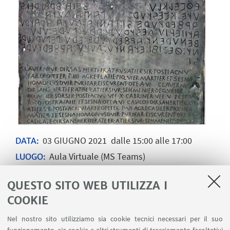
03
GIUGNO
2021
dalle 15:00 alle 17:00
DATA:
Aula Virtuale (MS Teams)
LUOGO:
seminari e convegni
TIPO:
QUESTO SITO WEB UTILIZZA I
COOKIE
La conferenza sarà tenuta dalla dott.ssa
Petra
Nel nostro sito utilizziamo sia cookie tecnici necessari per il suo
Amann
(Universität Wien
) e si svolgerà in modalità