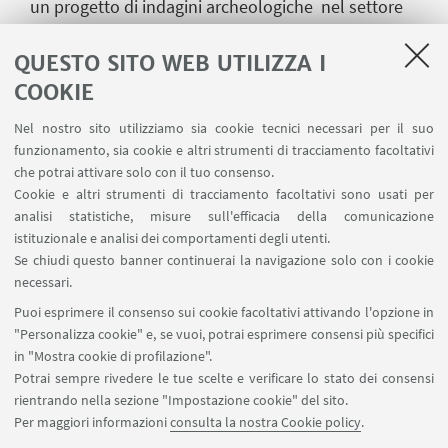
un progetto di indagini archeologiche nel settore
sacro del tempio ionico di Marasà e area attigua di
Parapezza.
QUESTO SITO WEB UTILIZZA I
COOKIE
Per la prima volta l’Unibo partecipa ad uno scavo
in Magna Grecia, in uno dei siti più importanti e
Nel nostro sito utilizziamo sia cookie tecnici necessari per il suo
funzionamento, sia cookie e altri strumenti di tracciamento facoltativi
strategici del mondo greco e del Mediterraneo. È
che potrai attivare solo con il tuo consenso.
una esperienza altamente formativa per gli allievi e
Cookie e altri strumenti di tracciamento facoltativi sono usati per
le allieve della Scuola, offrendo la preziosa
analisi statistiche, misure sull'efficacia della comunicazione
opportunità di crescita professionale.
istituzionale e analisi dei comportamenti degli utenti.
Se chiudi questo banner continuerai la navigazione solo con i cookie
Per seguire il progetto su Instagram,
necessari.
locriarchaeologicalproject2024 e
Puoi esprimere il consenso sui cookie facoltativi attivando l'opzione in
scuola_archeologia_unibo; su Facebook, Locri
"Personalizza cookie" e, se vuoi, potrai esprimere consensi più specifici
Archaeological Project – News from History
in "Mostra cookie di profilazione".
Potrai sempre rivedere le tue scelte e verificare lo stato dei consensi
rientrando nella sezione "Impostazione cookie" del sito.
Per maggiori informazioni
consulta la nostra Cookie policy
.