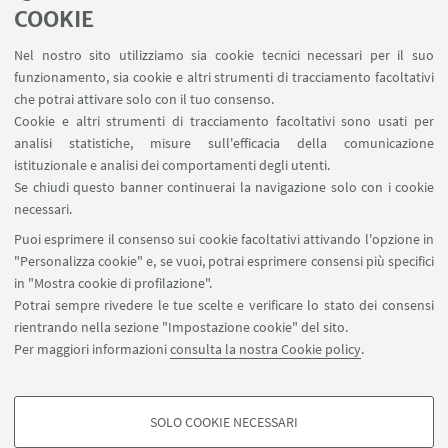
Advanced Studies "Migration and Mobility in Late
COOKIE
Antiquity and the Early Middle Ages", University of
Nel nostro sito utilizziamo sia cookie tecnici necessari per il suo
Tubingen), e si svolgerà nell'ambito delle attività
funzionamento, sia cookie e altri strumenti di tracciamento facoltativi
del Corso di Archeologia degli insediamenti
che potrai attivare solo con il tuo consenso.
Cookie e altri strumenti di tracciamento facoltativi sono usati per
tardoantichi (prof.ssa Carla Sfameni)
analisi statistiche, misure sull'efficacia della comunicazione
istituzionale e analisi dei comportamenti degli utenti.
Se chiudi questo banner continuerai la navigazione solo con i cookie
DOCUMENTI
necessari.
Puoi esprimere il consenso sui cookie facoltativi attivando l'opzione in
Locandina
[ .pdf 292Kb ]
"Personalizza cookie" e, se vuoi, potrai esprimere consensi più specifici
in "Mostra cookie di profilazione".
Potrai sempre rivedere le tue scelte e verificare lo stato dei consensi
rientrando nella sezione "Impostazione cookie" del sito.
Per maggiori informazioni
consulta la nostra Cookie policy
.
SOLO COOKIE NECESSARI
Seguici su:
COOKIE DI PROFILAZIONE - FACOLTATIVI