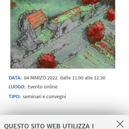
04
MARZO
2022
dalle 11:00 alle 12:30
DATA:
Evento online
LUOGO:
seminari e convegni
TIPO:
Il seminario sarà tenuto dal
Dott. Angelo
QUESTO SITO WEB UTILIZZA I
Castrorao Barba
(Postdoc Fellow, DFG Center for